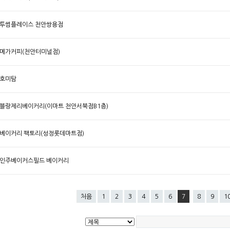
투썸플레이스 천안쌍용점
메가커피(천안터미널점)
호미탐
블랑제리베이커리(이마트 천안서북점B1층)
베이커리 팩토리(성정롯데마트점)
인주베이커스필드 베이커리
처음
1
2
3
4
5
6
7
8
9
1