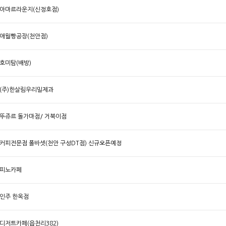
아마르라운지(신정호점)
애월빵공장(천안점)
호미탐(배방)
(주)한살림우리밀제과
뚜쥬르 돌가마점/ 거북이점
커피전문점 폴바셋(천안 구성DT점) 신규오픈예정
피노카페
인주 한옥점
디저트카페(읍천리382)