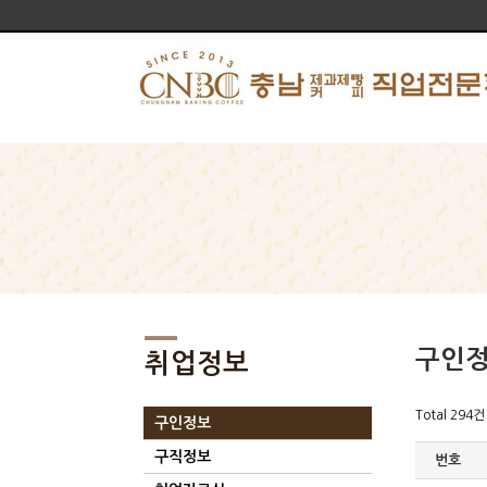
구인
취업정보
Total 294건
구인정보
구직정보
번호