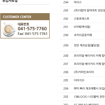
취업자료실
294
마리스
293
(주)더맘마 맘마마트 천안
292
스윗포레스트
291
H카페(백석동)
290
코끼리공장카페
289
천안 제과상점(불당점)
288
프리미엄 베이커리 카페 맘
287
프리미엄 베이커리 카페 맘
286
(주)커피빈코리아
285
더마지끄
284
쁘띠 빠리 제과제빵사 모집
283
<9BLOCK> 나인블럭 천