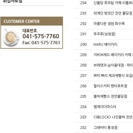
취업자료실
294
신불당 루프탑 카페 리틀포
293
외계인 방앗간 천안 불당점
292
아름다운 정원 화수목
291
뚜주루(성정점)
290
HARU 베이커리
289
지씨브레드 베이커리 카페
288
브레덴코 남서울대점 - 파
287
쁘띠 빠리 제과제빵사 모집
286
할리스커피 펜타포트점
285
블럭제빵소 천안불당점
284
엠제이더마스타
283
<9BLOCK> 나인블럭 천
282
그래비티 통정점