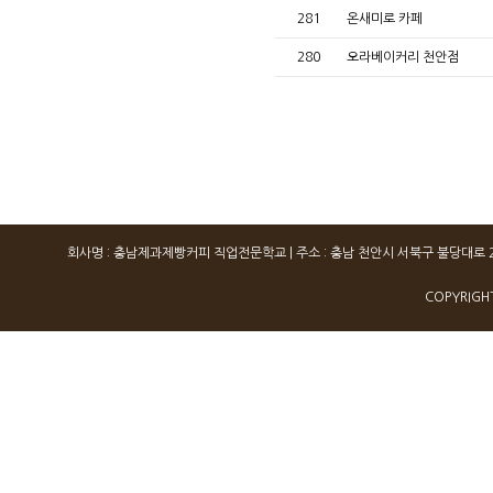
281
온새미로 카페
280
오라베이커리 천안점
회사명 : 충남제과제빵커피 직업전문학교 | 주소 : 충남 천안시 서북구 불당대로 260, 503, 
COPYRIGH