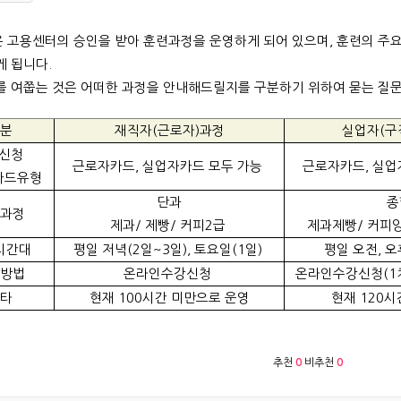
 고용센터의 승인을 받아 훈련과정을 운영하게 되어 있으며, 훈련의 주요
게 됩니다.
를 여쭙는 것은 어떠한 과정을 안내해드릴지를 구분하기 위하여 묻는 질
분
재직자(근로자)과정
실업자(구
신청
근로자카드, 실업자카드 모두 가능
근로자카드, 실업
카드유형
단과
종
과정
제과/ 제빵/ 커피2급
제과제빵/ 커피양
시간대
평일 저녁(2일~3일), 토요일(1일)
평일 오전, 오
방법
온라인수강신청
온라인수강신청(1차
타
현재 100시간 미만으로 운영
현재 120
추천
0
비추천
0