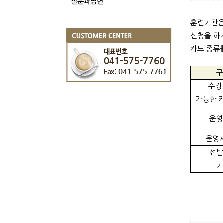
질문과답변
훈련기관은
신청을 하
카드 종류
구
수강
가능한 
운영
운영
선발
기