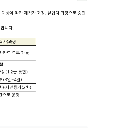
 대상에 따라 재직자 과정, 실업자 과정으로 승인
문입니다.
직자)과정
자카드 모두 가능
합
성(1,2급 통합)
후(3일~4일)
)-사전평가(2차)
시간으로 운영