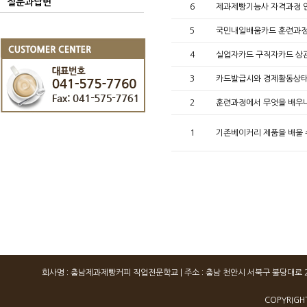
질문과답변
6
제과제빵기능사 자격과정 
5
국민내일배움카드 훈련과정
4
실업자카드 구직자카드 상
3
카드발급시와 경제활동상태
2
훈련과정에서 무엇을 배우
1
기존베이커리 제품을 배울 
회사명 : 충남제과제빵커피 직업전문학교 | 주소 : 충남 천안시 서북구 불당대로 260, 503, 
COPYRIGH